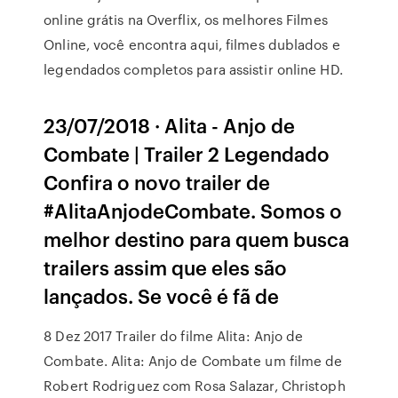
online grátis na Overflix, os melhores Filmes
Online, você encontra aqui, filmes dublados e
legendados completos para assistir online HD.
23/07/2018 · Alita - Anjo de
Combate | Trailer 2 Legendado
Confira o novo trailer de
#AlitaAnjodeCombate. Somos o
melhor destino para quem busca
trailers assim que eles são
lançados. Se você é fã de
8 Dez 2017 Trailer do filme Alita: Anjo de
Combate. Alita: Anjo de Combate um filme de
Robert Rodriguez com Rosa Salazar, Christoph