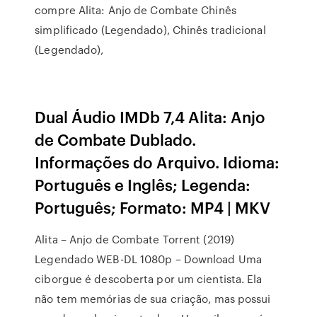
compre Alita: Anjo de Combate Chinês
simplificado (Legendado), Chinês tradicional
(Legendado),
Dual Áudio IMDb 7,4 Alita: Anjo
de Combate Dublado.
Informações do Arquivo. Idioma:
Português e Inglês; Legenda:
Português; Formato: MP4 | MKV
Alita – Anjo de Combate Torrent (2019)
Legendado WEB-DL 1080p – Download Uma
ciborgue é descoberta por um cientista. Ela
não tem memórias de sua criação, mas possui