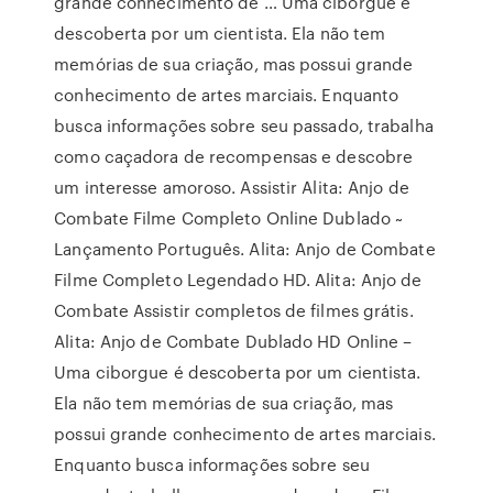
grande conhecimento de … Uma ciborgue é
descoberta por um cientista. Ela não tem
memórias de sua criação, mas possui grande
conhecimento de artes marciais. Enquanto
busca informações sobre seu passado, trabalha
como caçadora de recompensas e descobre
um interesse amoroso. Assistir Alita: Anjo de
Combate Filme Completo Online Dublado ~
Lançamento Português. Alita: Anjo de Combate
Filme Completo Legendado HD. Alita: Anjo de
Combate Assistir completos de filmes grátis.
Alita: Anjo de Combate Dublado HD Online –
Uma ciborgue é descoberta por um cientista.
Ela não tem memórias de sua criação, mas
possui grande conhecimento de artes marciais.
Enquanto busca informações sobre seu