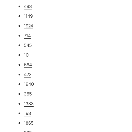
483
1149
1924
714
545
10
664
422
1940
365
1383
198
1865