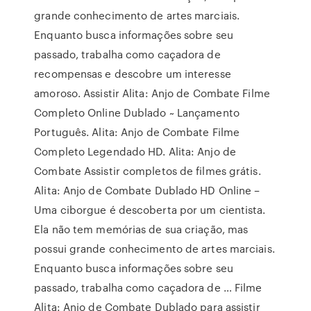
grande conhecimento de artes marciais.
Enquanto busca informações sobre seu
passado, trabalha como caçadora de
recompensas e descobre um interesse
amoroso. Assistir Alita: Anjo de Combate Filme
Completo Online Dublado ~ Lançamento
Português. Alita: Anjo de Combate Filme
Completo Legendado HD. Alita: Anjo de
Combate Assistir completos de filmes grátis.
Alita: Anjo de Combate Dublado HD Online –
Uma ciborgue é descoberta por um cientista.
Ela não tem memórias de sua criação, mas
possui grande conhecimento de artes marciais.
Enquanto busca informações sobre seu
passado, trabalha como caçadora de … Filme
Alita: Anjo de Combate Dublado para assistir