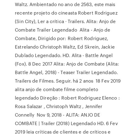
Waltz. Ambientado no ano de 2563, este mais
recente projeto do cineasta Robert Rodriguez
(Sin City), Ler a crítica · Trailers. Alita: Anjo de
Combate Trailer Legendado Alita - Anjo de
Combate, Dirigido por: Robert Rodriguez,
Estrelando Christoph Waltz, Ed Skrein, Jackie
Dublado Legendado. HD. Alita - Battle Angel
(Fox). 8 Dec 2017 Alita: Anjo de Combate (Alita:
Battle Angel, 2018) - Teaser Trailer Legendado.
Trailers de Filmes. Seguir. há 2 anos 18 Fev 2019
alita anjo de combate filme completo
legendado Direção : Robert Rodriguez Elenco :
Rosa Salazar , Christoph Waltz , Jennifer
Connelly Nov 9, 2018 - ALITA: ANJO DE
COMBATE | Trailer (2018) Legendado HD. 6 Fev
2019 leia críticas de clientes e de críticos e