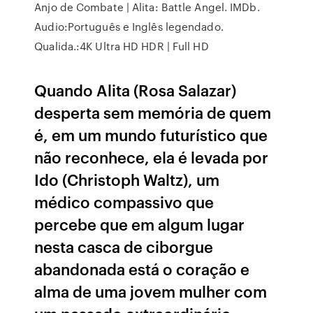
Anjo de Combate | Alita: Battle Angel. IMDb.
Audio:Português e Inglês legendado.
Qualida.:4K Ultra HD HDR | Full HD
Quando Alita (Rosa Salazar)
desperta sem memória de quem
é, em um mundo futurístico que
não reconhece, ela é levada por
Ido (Christoph Waltz), um
médico compassivo que
percebe que em algum lugar
nesta casca de ciborgue
abandonada está o coração e
alma de uma jovem mulher com