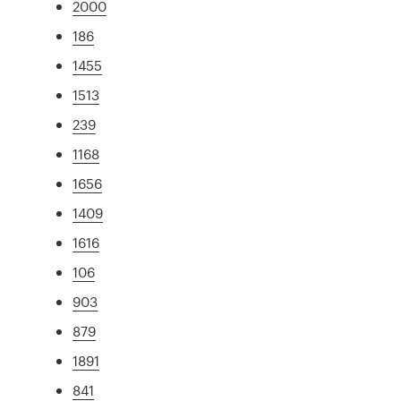
2000
186
1455
1513
239
1168
1656
1409
1616
106
903
879
1891
841