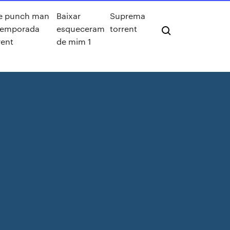
e punch man
Baixar
Suprema
temporada
esqueceram
torrent
rent
de mim 1