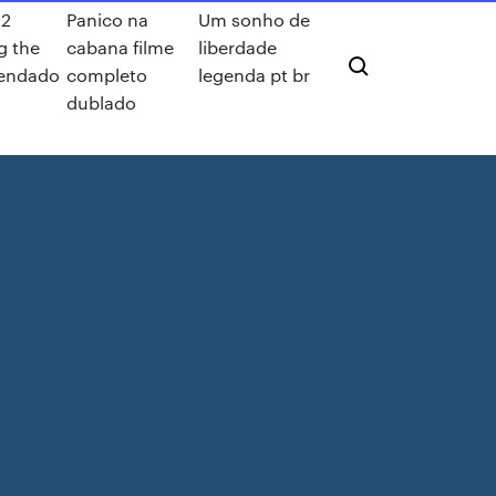
 2
Panico na
Um sonho de
g the
cabana filme
liberdade
gendado
completo
legenda pt br
dublado