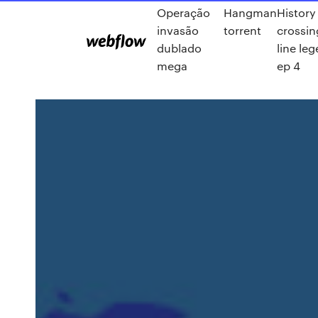
Operação
Hangman
History
invasão
torrent
crossin
dublado
line le
mega
ep 4