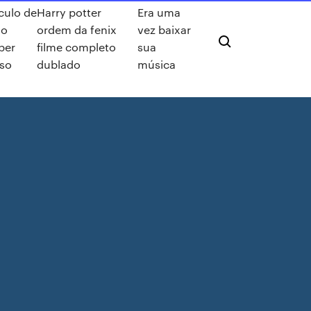
culo de
Harry potter
Era uma
go
ordem da fenix
vez baixar
per
filme completo
sua
so
dublado
música