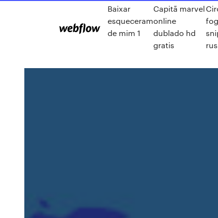
Baixar
Capitã marvel
Cir
esqueceram
online
fo
de mim 1
dublado hd
sni
gratis
rus