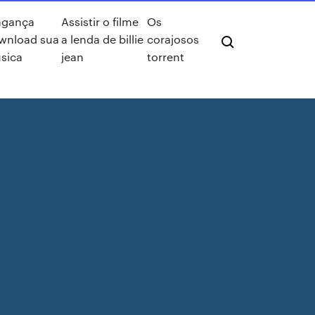
ngança
Assistir o filme
Os
wnload sua
a lenda de billie
corajosos
sica
jean
torrent