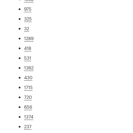
975
325
32
1289
418
531
1362
430
1715
720
656
1374
237