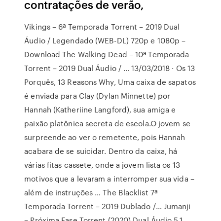
contratações de verão,
Vikings – 6ª Temporada Torrent – 2019 Dual
Áudio / Legendado (WEB-DL) 720p e 1080p –
Download The Walking Dead – 10ª Temporada
Torrent – 2019 Dual Áudio / … 13/03/2018 · Os 13
Porquês, 13 Reasons Why, Uma caixa de sapatos
é enviada para Clay (Dylan Minnette) por
Hannah (Katheriine Langford), sua amiga e
paixão platônica secreta de escola.O jovem se
surpreende ao ver o remetente, pois Hannah
acabara de se suicidar. Dentro da caixa, há
várias fitas cassete, onde a jovem lista os 13
motivos que a levaram a interromper sua vida –
além de instruções … The Blacklist 7ª
Temporada Torrent – 2019 Dublado /… Jumanji
– Próxima Fase Torrent (2020) Dual Áudio 5.1…